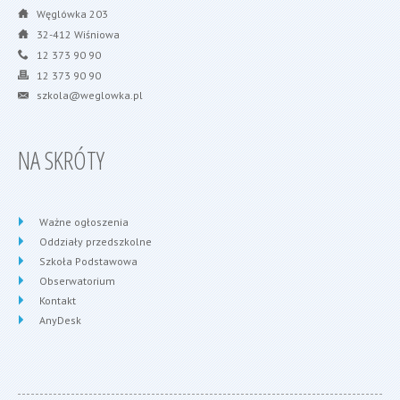
Węglówka 203
32-412 Wiśniowa
12 373 90 90
12 373 90 90
szkola@weglowka.pl
NA SKRÓTY
Ważne ogłoszenia
Oddziały przedszkolne
Szkoła Podstawowa
Obserwatorium
Kontakt
AnyDesk