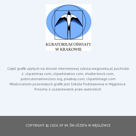
Część grafik użytych na stronie internetowej szkola.weglowka.pl pochodzi
z: clipartmax.com, clipartstation.com, shutterstock.com,
publicdomainvectors.org, pixabay.com, clipartimage.com
Właścicielem pozostałych grafik jest Szkoła Podstawowa w Węglówce.
Prosimy o uszanowanie praw autorskich.
COPYRIGHT © 2026 SP IM. ŚW. JÓZEFA W WĘGLÓWCE
DESIGNED BY: ASDESIGNING