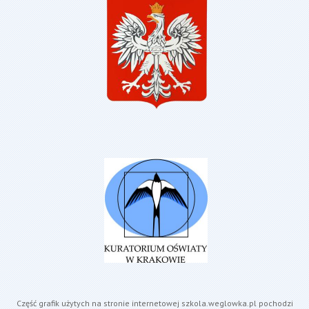
Część grafik użytych na stronie internetowej szkola.weglowka.pl pochodzi