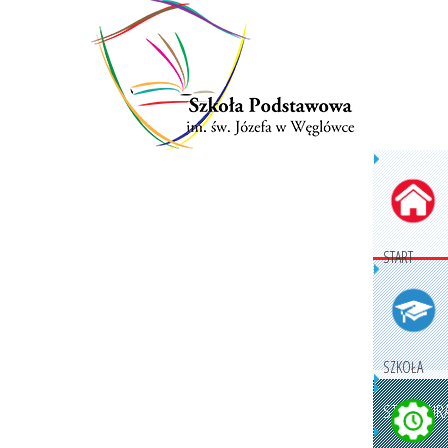
START
SZKOŁA
STRUKTURA