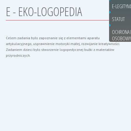
E-LEGITYM
E - EKO-LOGOPEDIA
STATUT
OCHRONA 
OSOBOWY
Celem zadania było zapoznanie się z elementami aparatu
artykulacyjnego, usprawnienie motoryki małej, rozwijanie kreatywności.
Zadaniem dzieci było stworzenie logopedycznej buźki z materiałów
przyrodniczych.