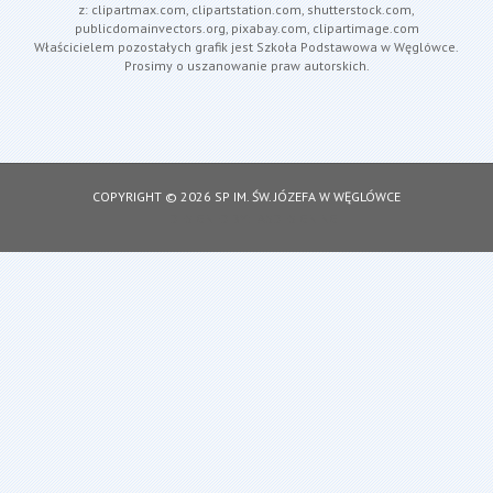
z: clipartmax.com, clipartstation.com, shutterstock.com,
publicdomainvectors.org, pixabay.com, clipartimage.com
Właścicielem pozostałych grafik jest Szkoła Podstawowa w Węglówce.
Prosimy o uszanowanie praw autorskich.
COPYRIGHT © 2026 SP IM. ŚW. JÓZEFA W WĘGLÓWCE
DESIGNED BY: ASDESIGNING