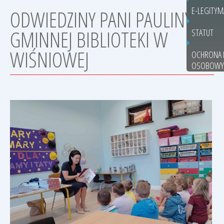
E-LEGITYM
ODWIEDZINY PANI PAULINY Z
GMINNEJ BIBLIOTEKI W
STATUT
WIŚNIOWEJ
OCHRONA 
OSOBOWY