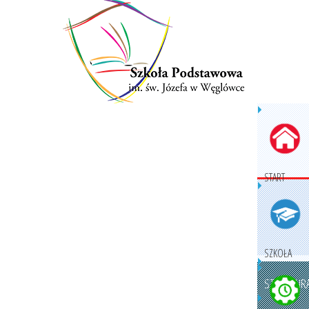
START
SZKOŁA
STRUKTURA