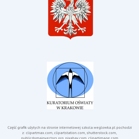
Część grafik użytych na stronie internetowej szkola.weglowka.pl pochodzi
z: clipartmax.com, clipartstation.com, shutterstock.com,
publicdomainvectors.org, pixabay.com, clipartimage.com