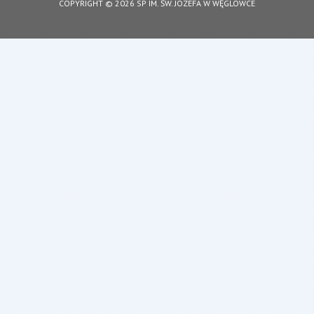
COPYRIGHT © 2026 SP IM. ŚW. JÓZEFA W WĘGLÓWCE
DESIGNED BY: ASDESIGNING