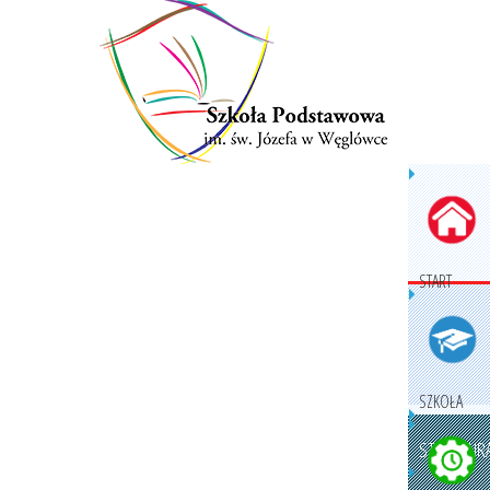
START
SZKOŁA
STRUKTURA