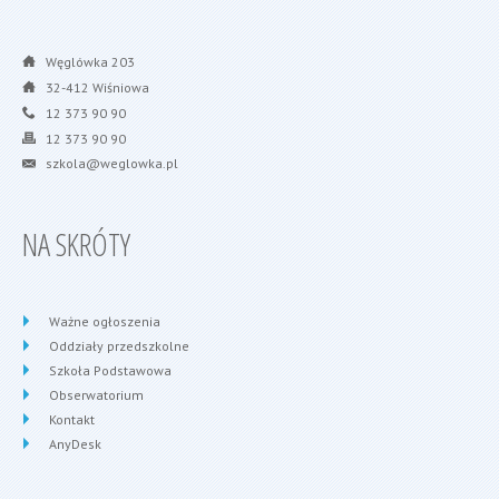
Węglówka 203
32-412 Wiśniowa
12 373 90 90
12 373 90 90
szkola@weglowka.pl
NA SKRÓTY
Ważne ogłoszenia
Oddziały przedszkolne
Szkoła Podstawowa
Obserwatorium
Kontakt
AnyDesk