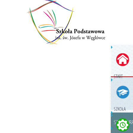
START
SZKOŁA
STRUKTURA