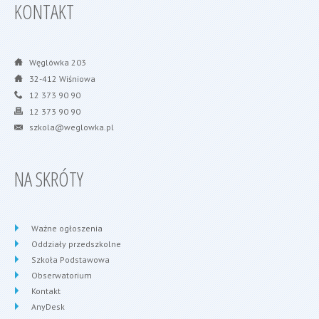
KONTAKT
Węglówka 203
32-412 Wiśniowa
12 373 90 90
12 373 90 90
szkola@weglowka.pl
NA SKRÓTY
Ważne ogłoszenia
Oddziały przedszkolne
Szkoła Podstawowa
Obserwatorium
Kontakt
AnyDesk