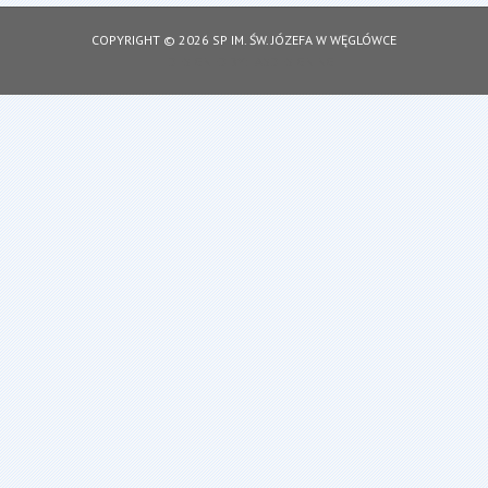
COPYRIGHT © 2026 SP IM. ŚW. JÓZEFA W WĘGLÓWCE
DESIGNED BY: ASDESIGNING